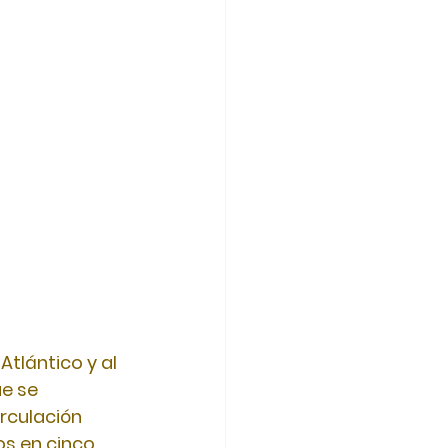
 Atlántico
y
al 
e se 
rculación 
os en cinco 