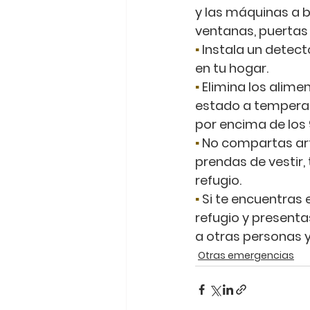
y las máquinas a b
ventanas, puertas
▪
 Instala un detec
en tu hogar.
▪
 Elimina los ali
estado a temperat
por encima de los 
▪
 No compartas ar
prendas de vestir,
refugio.
▪
 Si te encuentras 
refugio y presenta
a otras personas y
Otras emergencias