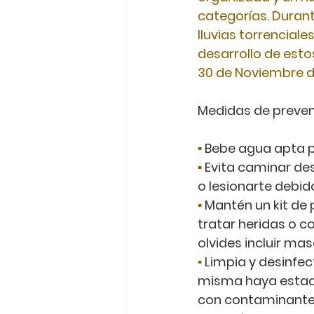
categorías. Durant
lluvias torrenciale
desarrollo de esto
30 de Noviembre d
Medidas de preven
▪
 Bebe agua apta 
▪
 Evita caminar de
o lesionarte debid
▪
 Mantén un kit de 
tratar heridas o 
olvides incluir masc
▪
 Limpia y desinfec
misma haya estado
con contaminantes 