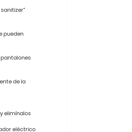
sanitizer” 
e pueden 
 pantalones 
nte de la 
y elimínalos 
dor eléctrico 