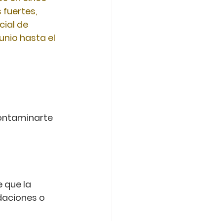
fuertes, 
ial de 
unio hasta el 
contaminarte 
 que la 
aciones o 