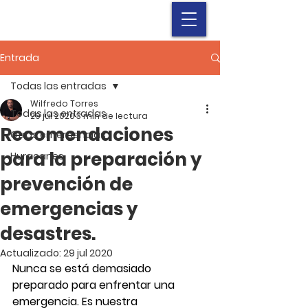
Entrada
Todas las entradas
Wilfredo Torres
Todas las entradas
29 jul 2020
3 min de lectura
Recomendaciones
Otras emergencias
para la preparación y
Huracanes
prevención de
emergencias y
desastres.
Actualizado:
29 jul 2020
Nunca se está demasiado 
preparado para enfrentar una 
emergencia. Es nuestra 