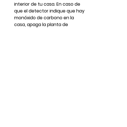
interior de tu casa. En caso de 
que el detector indique que hay 
monóxido de carbono en la 
casa, apaga la planta de 
inmediato, sal afuera y respira 
aire fresco. Luego abre todas 
las ventanas y puertas y deja 
que entre el aire fresco a la 
casa. Si sospechas de una 
intoxicación por monóxido de 
carbono, busca atención 
médica inmediatamente.
Salud emocional: es normal 
sentir ansiedad durante una 
emergencia o desastre. La 
Línea PAS 1-800-981-0023 te 
brindará consejos de gran 
utilidad. Servicio para personas 
sordas 1-888-672-7622. La Línea 