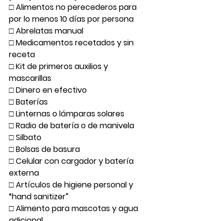
□ Alimentos no perecederos para 
por lo menos 10 días por persona
□ Abrelatas manual
□ Medicamentos recetados y sin 
receta
□ Kit de primeros auxilios y 
mascarillas
□ Dinero en efectivo
□ Baterías
□ Linternas o lámparas solares
□ Radio de batería o de manivela
□ Silbato
□ Bolsas de basura
□ Celular con cargador y batería 
externa
□ Artículos de higiene personal y 
“hand sanitizer”
□ Alimento para mascotas y agua 
adicional