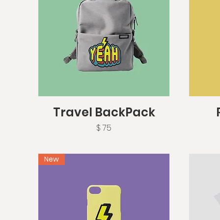
Vista rápida
Travel BackPack
Precio
$ 75
New