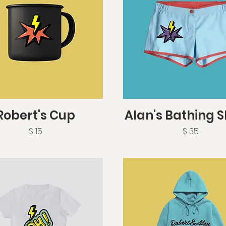
Vista rápida
Vista rápida
Robert's Cup
Alan's Bathing S
Precio
Precio
$ 15
$ 35