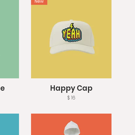
New
Vista rápida
ie
Happy Cap
Precio
$ 16