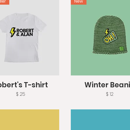
ller
New
Vista rápida
Vista rápida
bert's T-shirt
Winter Bean
Precio
Precio
$ 25
$ 12