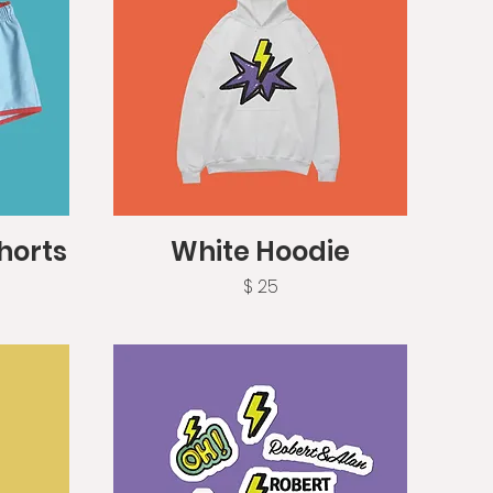
Vista rápida
horts
White Hoodie
Precio
$ 25